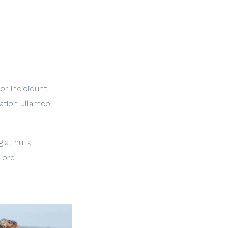
or incididunt
tation ullamco
iat nulla
lore.