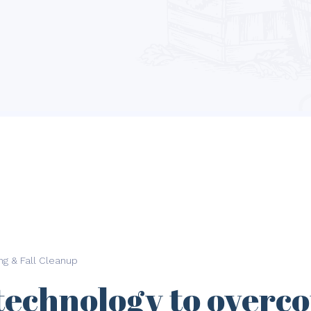
ng & Fall Cleanup
technology to overc