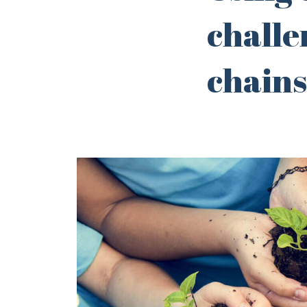
challe
chains