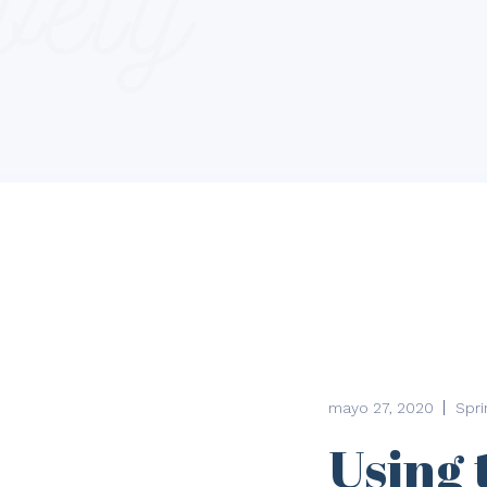
mayo 27, 2020
Spri
Using 