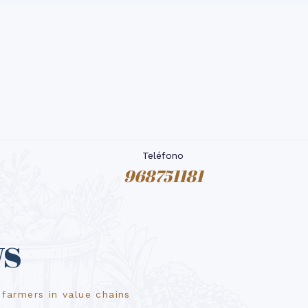
Teléfono
968751181
ws
farmers in value chains