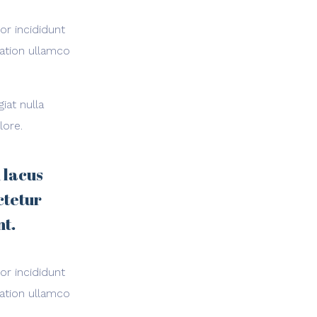
or incididunt
tation ullamco
iat nulla
lore.
 lacus
ctetur
nt.
or incididunt
tation ullamco